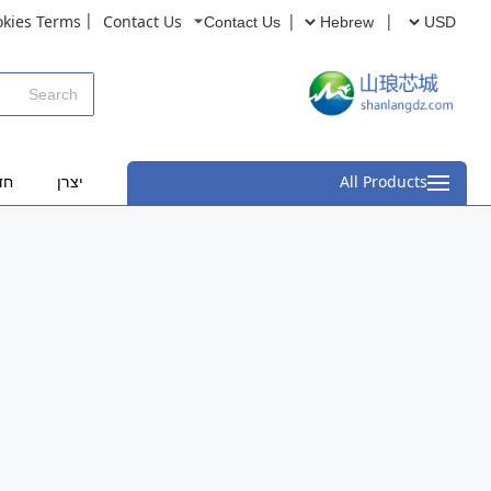
okies Terms
Contact Us
Contact Us
All Products
יצרן
חד