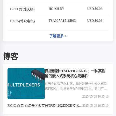
HC-XH-5Y
USD $0.03
HCTL(华灿天禄)
TSA007A1518B03
USD $0.03
BZCN(博众电气)
了解更多
>
博客
微控制器STM32F030K6T6：一种高性
能的嵌入式系统核心元器件
在当今的数字化时代，微控制器作为嵌入式系
统的核心，扮演着举足轻重的角色。它们广泛
应用于医疗设备、汽车电子、工业控制、消费
2025-05-08 16:35:16
类电子产品以及通信设备等多个领域。在这些
微控制器中，STM32F030K6T6以其高性能、低
PMIC-直流-直流开关调节器TPS54202DDCR技术特
2025-05-08 16:35:19
功耗和丰富的外设接口等特点，成为了众多开
点解析
发者心中的优选。本文将深入探讨