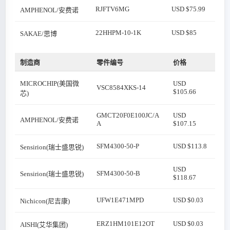
RJFTV6MG
USD $75.99
AMPHENOL/安费诺
22HHPM-10-1K
USD $85
SAKAE/思博
制造商
零件编号
价格
MICROCHIP(美国微
USD
VSC8584XKS-14
$105.66
芯)
GMCT20F0E100JC/A
USD
AMPHENOL/安费诺
A
$107.15
SFM4300-50-P
USD $113.8
Sensirion(瑞士盛思锐)
USD
SFM4300-50-B
Sensirion(瑞士盛思锐)
$118.67
UFW1E471MPD
USD $0.03
Nichicon(尼吉康)
ERZ1HM101E12OT
USD $0.03
AISHI(艾华集团)