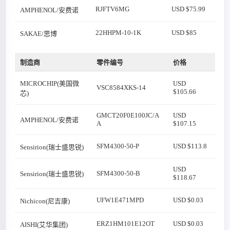
RJFTV6MG
USD $75.99
AMPHENOL/安费诺
22HHPM-10-1K
USD $85
SAKAE/思博
制造商
零件编号
价格
MICROCHIP(美国微
USD
VSC8584XKS-14
$105.66
芯)
GMCT20F0E100JC/A
USD
AMPHENOL/安费诺
A
$107.15
SFM4300-50-P
USD $113.8
Sensirion(瑞士盛思锐)
USD
SFM4300-50-B
Sensirion(瑞士盛思锐)
$118.67
UFW1E471MPD
USD $0.03
Nichicon(尼吉康)
ERZ1HM101E12OT
USD $0.03
AISHI(艾华集团)