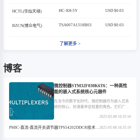
HC-XH-5Y
USD $0.03
HCTL(华灿天禄)
TSA007A1518B03
USD $0.03
BZCN(博众电气)
了解更多
>
博客
微控制器STM32F030K6T6：一种高性
能的嵌入式系统核心元器件
在当今的数字化时代，微控制器作为嵌入式系
统的核心，扮演着举足轻重的角色。它们广泛
应用于医疗设备、汽车电子、工业控制、消费
2025-05-08 16:35:16
类电子产品以及通信设备等多个领域。在这些
微控制器中，STM32F030K6T6以其高性能、低
PMIC-直流-直流开关调节器TPS54202DDCR技术特
2025-05-08 16:35:19
功耗和丰富的外设接口等特点，成为了众多开
点解析
发者心中的优选。本文将深入探讨