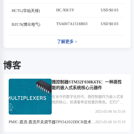
HC-XH-5Y
USD $0.03
HCTL(华灿天禄)
TSA007A1518B03
USD $0.03
BZCN(博众电气)
了解更多
>
博客
微控制器STM32F030K6T6：一种高性
能的嵌入式系统核心元器件
在当今的数字化时代，微控制器作为嵌入式系
统的核心，扮演着举足轻重的角色。它们广泛
应用于医疗设备、汽车电子、工业控制、消费
2025-05-08 16:35:16
类电子产品以及通信设备等多个领域。在这些
微控制器中，STM32F030K6T6以其高性能、低
PMIC-直流-直流开关调节器TPS54202DDCR技术特
2025-05-08 16:35:19
功耗和丰富的外设接口等特点，成为了众多开
点解析
发者心中的优选。本文将深入探讨