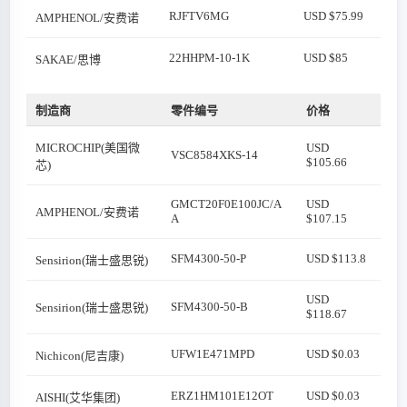
RJFTV6MG
USD $75.99
AMPHENOL/安费诺
22HHPM-10-1K
USD $85
SAKAE/思博
制造商
零件编号
价格
MICROCHIP(美国微
USD
VSC8584XKS-14
$105.66
芯)
GMCT20F0E100JC/A
USD
AMPHENOL/安费诺
A
$107.15
SFM4300-50-P
USD $113.8
Sensirion(瑞士盛思锐)
USD
SFM4300-50-B
Sensirion(瑞士盛思锐)
$118.67
UFW1E471MPD
USD $0.03
Nichicon(尼吉康)
ERZ1HM101E12OT
USD $0.03
AISHI(艾华集团)