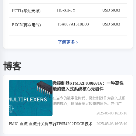
HC-XH-5Y
USD $0.03
HCTL(华灿天禄)
TSA007A1518B03
USD $0.03
BZCN(博众电气)
了解更多
>
博客
微控制器STM32F030K6T6：一种高性
能的嵌入式系统核心元器件
在当今的数字化时代，微控制器作为嵌入式系
统的核心，扮演着举足轻重的角色。它们广泛
应用于医疗设备、汽车电子、工业控制、消费
2025-05-08 16:35:16
类电子产品以及通信设备等多个领域。在这些
微控制器中，STM32F030K6T6以其高性能、低
PMIC-直流-直流开关调节器TPS54202DDCR技术特
2025-05-08 16:35:19
功耗和丰富的外设接口等特点，成为了众多开
点解析
发者心中的优选。本文将深入探讨