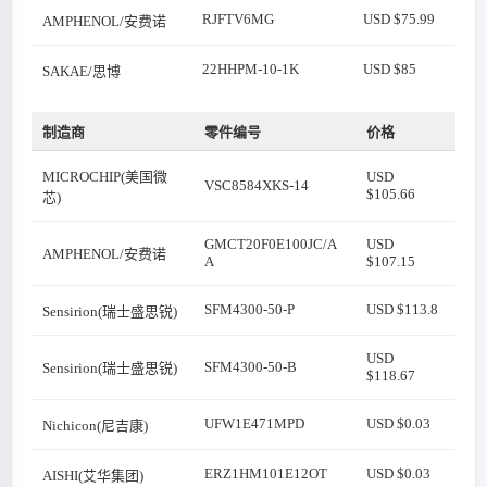
RJFTV6MG
USD $75.99
AMPHENOL/安费诺
22HHPM-10-1K
USD $85
SAKAE/思博
制造商
零件编号
价格
MICROCHIP(美国微
USD
VSC8584XKS-14
$105.66
芯)
GMCT20F0E100JC/A
USD
AMPHENOL/安费诺
A
$107.15
SFM4300-50-P
USD $113.8
Sensirion(瑞士盛思锐)
USD
SFM4300-50-B
Sensirion(瑞士盛思锐)
$118.67
UFW1E471MPD
USD $0.03
Nichicon(尼吉康)
ERZ1HM101E12OT
USD $0.03
AISHI(艾华集团)