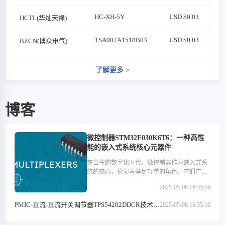
HC-XH-5Y
USD $0.03
HCTL(华灿天禄)
TSA007A1518B03
USD $0.03
BZCN(博众电气)
了解更多
>
博客
微控制器STM32F030K6T6：一种高性
能的嵌入式系统核心元器件
在当今的数字化时代，微控制器作为嵌入式系
统的核心，扮演着举足轻重的角色。它们广泛
应用于医疗设备、汽车电子、工业控制、消费
2025-05-08 16:35:16
类电子产品以及通信设备等多个领域。在这些
微控制器中，STM32F030K6T6以其高性能、低
PMIC-直流-直流开关调节器TPS54202DDCR技术特
2025-05-08 16:35:19
功耗和丰富的外设接口等特点，成为了众多开
点解析
发者心中的优选。本文将深入探讨