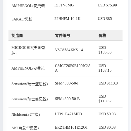
RJFTV6MG
USD $75.99
AMPHENOL/安费诺
22HHPM-10-1K
USD $85
SAKAE/思博
制造商
零件编号
价格
MICROCHIP(美国微
USD
VSC8584XKS-14
$105.66
芯)
GMCT20F0E100JC/A
USD
AMPHENOL/安费诺
A
$107.15
SFM4300-50-P
USD $113.8
Sensirion(瑞士盛思锐)
USD
SFM4300-50-B
Sensirion(瑞士盛思锐)
$118.67
UFW1E471MPD
USD $0.03
Nichicon(尼吉康)
ERZ1HM101E12OT
USD $0.03
AISHI(艾华集团)