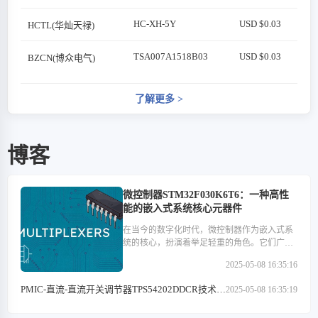
HC-XH-5Y
USD $0.03
HCTL(华灿天禄)
TSA007A1518B03
USD $0.03
BZCN(博众电气)
了解更多
>
博客
微控制器STM32F030K6T6：一种高性
能的嵌入式系统核心元器件
在当今的数字化时代，微控制器作为嵌入式系
统的核心，扮演着举足轻重的角色。它们广泛
应用于医疗设备、汽车电子、工业控制、消费
2025-05-08 16:35:16
类电子产品以及通信设备等多个领域。在这些
微控制器中，STM32F030K6T6以其高性能、低
PMIC-直流-直流开关调节器TPS54202DDCR技术特
2025-05-08 16:35:19
功耗和丰富的外设接口等特点，成为了众多开
点解析
发者心中的优选。本文将深入探讨